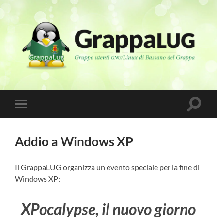
GrappaLUG
Attiva/
Attiva/disattiva
il
il
campo
menu
di
sui
ricerca
Addio a Windows XP
dispositivi
mobili
Il GrappaLUG organizza un evento speciale per la fine di
Windows XP:
XPocalypse, il nuovo giorno